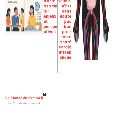
d’orth
veux »,
osomn
n’est
ie :
sans
enjeux
doute
et
pas
perspe
bon
ctives
pour
notre
santé
cardio
métab
olique
Le Monde du Sommeil
Le Monde du Sommeil