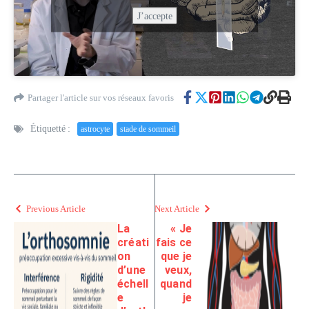
J’accepte
Partager l'article sur vos réseaux favoris
Étiquetté :
astrocyte
stade de sommeil
Previous Article
Next Article
La
« Je
créati
fais ce
on
que je
d’une
veux,
échell
quand
e
je