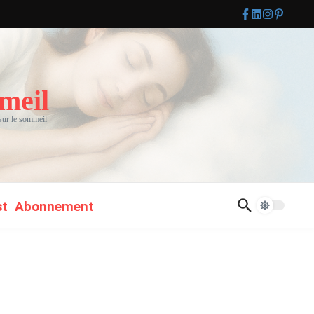
meil
 sur le sommeil
st
Abonnement