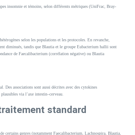
oupes insomnie et témoins, selon différents métriques (UniFrac, Bray-
s hétérogènes selon les populations et les protocoles. En revanche,
ment diminués, tandis que Blautia et le groupe Eubacterium hallii sont
ondance de Faecalibacterium (corrélation négative) ou Blautia
. Des associations sont aussi décrites avec des cytokines
plausibles via l’axe intestin–cerveau.
 traitement standard
es de certains genres (notamment Faecalibacterium, Lachnospira, Blautia,