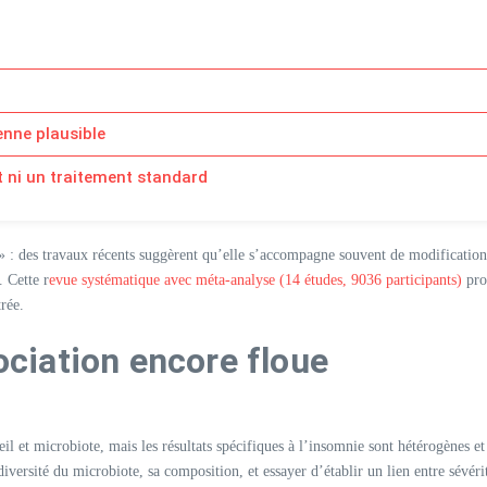
ienne plausible
t ni un traitement standard
 : des travaux récents suggèrent qu’elle s’accompagne souvent de modifications
 Cette r
evue systématique avec méta-analyse (14 études, 9036 participants)
pro
ée.​
sociation encore floue
il et microbiote, mais les résultats spécifiques à l’insomnie sont hétérogènes et
iversité du microbiote, sa composition, et essayer d’établir un lien entre sévér