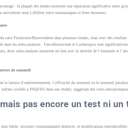
avantage : la plupart des études montrent une séparation significative entre gr
crobiote tend à différer entre insomniaques et bons dormeurs.​
tante
s du ratio Firmicutes/Bacteroidetes dans plusieurs études, mais avec des résultat
able dans les méta-analyses : Faecalibacterium et Lachnospira sont significative
urs, deux méta-analyses montrent un lien avec la sévérité de l’insomnie et l’ab
amètres de sommeil
mme la latence d’endormissement, l’efficacité du sommeil ou le sommeil paradoxal
sulfate corrélés à PSQI/ISI dans une étude), suggérant des voies mécanistiques 
 mais pas encore un test ni un
é plus faible, structure communautaire distincte, et modifications reproductibl