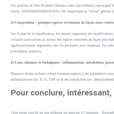
Les analyses de beta-diversité (distance entre microbiotes) convergent d
Curtis, ANOSIM/PERMANOVA). Dit simplement la “forme” globale du mi
3) Composition : quelques espèces reviennent de façon assez consis
Sur le plan de la classification, les auteurs rapportent des modification
certaines associations au niveau des espèces ressortent de façon plus st
significativement augmentés chez les personnes avec insomnie. Par aille
(corrélation positive).
4) Liens cliniques et biologiques : inflammation, métabolites, par
Plusieurs études incluses relient certaines espèces à des paramètres co
inflammatoires (ex. IL-6, TNF-α) et des métabolites (ex. phénol/phénol 
Pour conclure, intéressant,
Cette revue conclut qu’une dysbiose est associée à l’insomnie : diversit