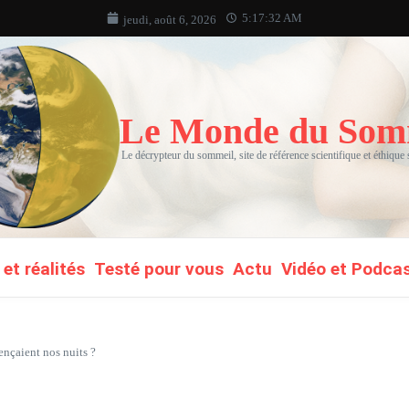
5:17:34 AM
jeudi, août 6, 2026
Le Monde du Som
Le décrypteur du sommeil, site de référence scientifique et éthique
et réalités
Testé pour vous
Actu
Vidéo et Podca
uençaient nos nuits ?