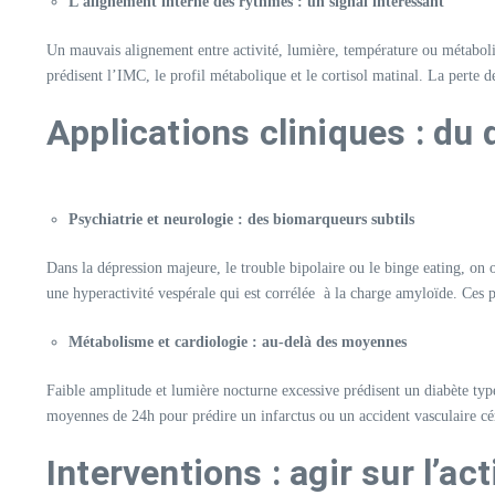
L’alignement interne des rythmes : un signal intéressant
Un mauvais alignement entre activité, lumière, température ou métabolis
prédisent l’IMC, le profil métabolique et le cortisol matinal. La perte 
Applications cliniques : du 
Psychiatrie et neurologie : des biomarqueurs subtils
Dans la dépression majeure, le trouble bipolaire ou le binge eating, on 
une hyperactivité vespérale qui est corrélée à la charge amyloïde. Ces p
Métabolisme et cardiologie : au-delà des moyennes
Faible amplitude et lumière nocturne excessive prédisent un diabète type
moyennes de 24h pour prédire un infarctus ou un accident vasculaire cé
Interventions : agir sur l’act