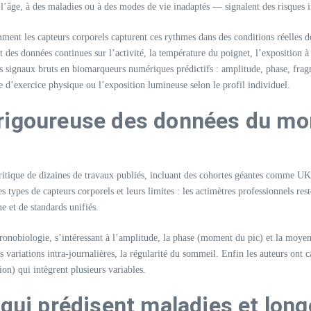
à l’âge, à des maladies ou à des modes de vie inadaptés — signalent des risques 
ment les capteurs corporels capturent ces rythmes dans des conditions réelles de
 des données continues sur l’activité, la température du poignet, l’exposition à
signaux bruts en biomarqueurs numériques prédictifs : amplitude, phase, fragme
 d’exercice physique ou l’exposition lumineuse selon le profil individuel.​
rigoureuse des données du mo
 critique de dizaines de travaux publiés, incluant des cohortes géantes comme
ypes de capteurs corporels et leurs limites : les actimètres professionnels rest
 et de standards unifiés.​
hronobiologie, s’intéressant à l’amplitude, la phase (moment du pic) et la moyen
les variations intra-journalières, la régularité du sommeil. Enfin les auteurs o
n) qui intègrent plusieurs variables.​
 qui prédisent maladies et long