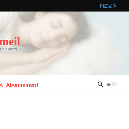
meil
 sur le sommeil
st
Abonnement