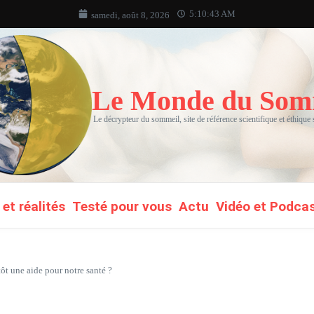
5:10:44 AM
samedi, août 8, 2026
Le Monde du Som
Le décrypteur du sommeil, site de référence scientifique et éthique
et réalités
Testé pour vous
Actu
Vidéo et Podca
ôt une aide pour notre santé ?