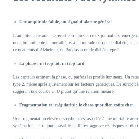
Une amplitude faible, un signal d’alarme général
L’amplitude circadienne, écart entre pics et creux journaliers, émerge 
une diminution de la mortalité, et à un moindre risque de diabète, cancer
ceux atteints d’Alzheimer, de Parkinson ou de diabète type 2.
La phase : ni trop tôt, ni trop tard
Les capteurs estiment la phase, ou parfois les profils lumineux. Un reta
type 2, même après ajustement sur les facteurs génétiques. De surcroît 
suggérant une courbe en U plutôt qu’une relation linéaire.​
Fragmentation et irrégularité : le chaos quotidien coûte cher
Une fragmentation élevée des rythmes est associée à une mortalité accru
systématique entre jours travaillés et libres, aggrave ces risques cardi