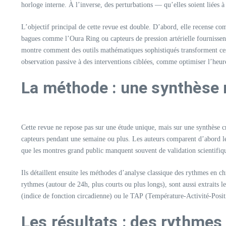
horloge interne. À l’inverse, des perturbations — qu’elles soient liées 
L’objectif principal de cette revue est double. D’abord, elle recense com
bagues comme l’Oura Ring ou capteurs de pression artérielle fournissent
montre comment des outils mathématiques sophistiqués transforment ces 
observation passive à des interventions ciblées, comme optimiser l’heure
La méthode : une synthèse 
Cette revue ne repose pas sur une étude unique, mais sur une synthèse
capteurs pendant une semaine ou plus. Les auteurs comparent d’abord les t
que les montres grand public manquent souvent de validation scientifique
Ils détaillent ensuite les méthodes d’analyse classique des rythmes en c
rythmes (autour de 24h, plus courts ou plus longs), sont aussi extraits 
(indice de fonction circadienne) ou le TAP (Température-Activité-Positio
Les résultats : des rythmes