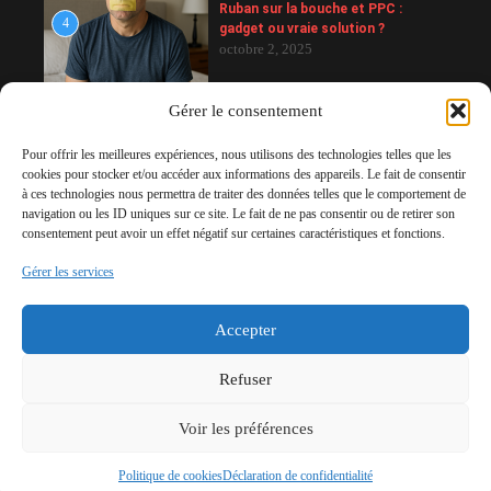
Ruban sur la bouche et PPC :
4
gadget ou vraie solution ?
octobre 2, 2025
Gérer le consentement
Mélatonine : bien plus qu’une
5
hormone du sommeil
Pour offrir les meilleures expériences, nous utilisons des technologies telles que les
août 7, 2026
cookies pour stocker et/ou accéder aux informations des appareils. Le fait de consentir
à ces technologies nous permettra de traiter des données telles que le comportement de
navigation ou les ID uniques sur ce site. Le fait de ne pas consentir ou de retirer son
consentement peut avoir un effet négatif sur certaines caractéristiques et fonctions.
Comment bien dormir – C’est pas
Gérer les services
6
sorcier
décembre 13, 2025
Accepter
Refuser
Voir les préférences
Mentions légales
Copyright © 2026 Le Monde du Sommeil
Politique de cookies
Déclaration de confidentialité