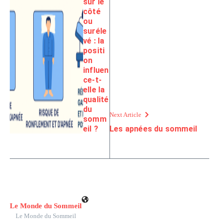
sur le
côté
ou
suréle
vé : la
positi
on
influen
ce-t-
elle la
qualité
du
Next Article
somm
eil ?
Les apnées du sommeil
Le Monde du Sommeil
Le Monde du Sommeil