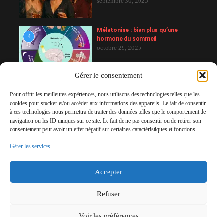
septembre 30, 2025
Mélatonine : bien plus qu’une
4
hormone du sommeil
octobre 29, 2025
Gérer le consentement
Aurons-nous bientôt un jumeau
5
numérique qui saura comment
Pour offrir les meilleures expériences, nous utilisons des technologies telles que les
dormir pour nous ?
cookies pour stocker et/ou accéder aux informations des appareils. Le fait de consentir
mai 10, 2026
à ces technologies nous permettra de traiter des données telles que le comportement de
navigation ou les ID uniques sur ce site. Le fait de ne pas consentir ou de retirer son
consentement peut avoir un effet négatif sur certaines caractéristiques et fonctions.
Les hypnotiques sont-ils sans
Gérer les services
6
danger chez les patients apnéïques
non traités ?
mars 14, 2026
Accepter
Refuser
Voir les préférences