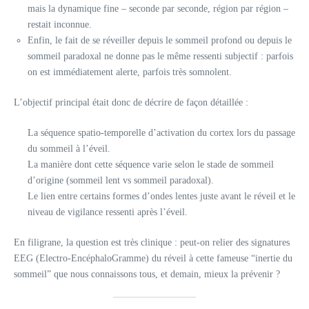
mais la dynamique fine – seconde par seconde, région par région –
restait inconnue.​
Enfin, le fait de se réveiller depuis le sommeil profond ou depuis le
sommeil paradoxal ne donne pas le même ressenti subjectif : parfois
on est immédiatement alerte, parfois très somnolent.
L’objectif principal était donc de décrire de façon détaillée :
La séquence spatio‑temporelle d’activation du cortex lors du passage
du sommeil à l’éveil.
La manière dont cette séquence varie selon le stade de sommeil
d’origine (sommeil lent vs sommeil paradoxal).
Le lien entre certains formes d’ondes lentes juste avant le réveil et le
niveau de vigilance ressenti après l’éveil.
En filigrane, la question est très clinique : peut‑on relier des signatures
EEG (Electro-EncéphaloGramme) du réveil à cette fameuse “inertie du
sommeil” que nous connaissons tous, et demain, mieux la prévenir ?