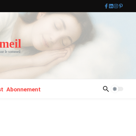
meil
 sur le sommeil
st
Abonnement