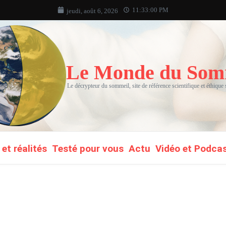
11:33:01 PM
jeudi, août 6, 2026
Le Monde du Som
Le décrypteur du sommeil, site de référence scientifique et éthique
et réalités
Testé pour vous
Actu
Vidéo et Podca