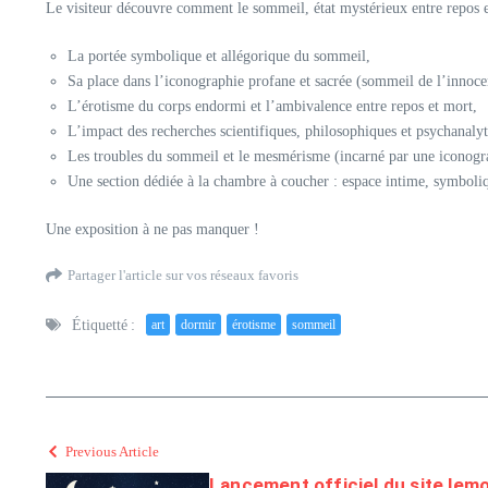
Le visiteur découvre comment le sommeil, état mystérieux entre repos et v
La portée symbolique et allégorique du sommeil,
Sa place dans l’iconographie profane et sacrée (sommeil de l’innoce
L’érotisme du corps endormi et l’ambivalence entre repos et mort,
L’impact des recherches scientifiques, philosophiques et psychanalyt
Les troubles du sommeil et le mesmérisme (incarné par une iconogra
Une section dédiée à la chambre à coucher : espace intime, symboliqu
Une exposition à ne pas manquer !
Partager l'article sur vos réseaux favoris
Étiquetté :
art
dormir
érotisme
sommeil
Previous Article
Lancement officiel du site le