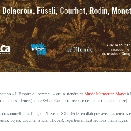
position « L’Empire du sommeil » qui se tiendra au
Musée Marmottan Monet
à P
ienne des sciences) et de Sylvie Carlier (directrice des collections du musée).
ons du sommeil dans l’art, du XIXe au XXe siècle, en dialogue avec des œuvres
sins, objets, documents scientifiques), réparties en huit sections thématiques.