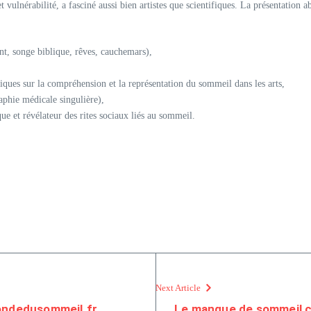
ulnérabilité, a fasciné aussi bien artistes que scientifiques. La présentation a
nt, songe biblique, rêves, cauchemars),
iques sur la compréhension et la représentation du sommeil dans les arts,
phie médicale singulière),
e et révélateur des rites sociaux liés au sommeil.
Next Article
mondedusommeil.fr
Le manque de sommeil ch