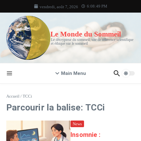
Aller au contenu
6:08:49 PM
vendredi, août 7, 2026
Le Monde du Sommeil
Le décrypteur du sommeil, site de référence scientifique
et éthique sur le sommeil
Main Menu
Accueil
/
TCCi
Parcourir la balise: TCCi
News
Insomnie :