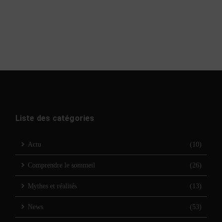
Liste des catégories
Actu
(10)
Comprendre le sommeil
(26)
Mythes et réalités
(13)
News
(53)