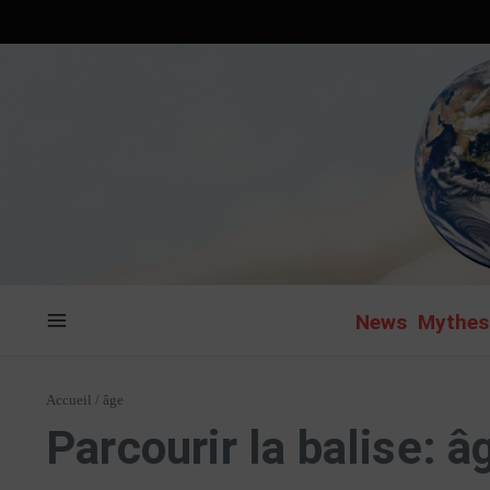
Aller au contenu
News
Mythes 
Accueil
/
âge
Parcourir la balise: â