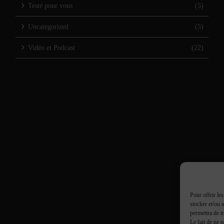
Testé pour vous
(5)
Uncategorized
(5)
Vidéo et Podcast
(22)
Pour offrir le
stocker et/ou 
permettra de t
Le fait de ne 