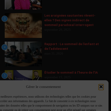
Les araignées sautantes rêvent-
3
elles ? Des signes indirect de
sommeil paradoxal interrogent
septembre 28, 2025
Rapport : Le sommeil de l’enfant et
4
de l’adolescent
mars 31, 2026
Étudier le sommeil à l’heure de l’IA
5
septembre 15, 2025
Gérer le consentement
s meilleures expériences, nous utilisons des technologies telles que les cookies pour
Mieux que les médicaments !
accéder aux informations des appareils. Le fait de consentir à ces technologies nous
6
septembre 1, 2025
raiter des données telles que le comportement de navigation ou les ID uniques sur ce site.
pas consentir ou de retirer son consentement peut avoir un effet négatif sur certaines