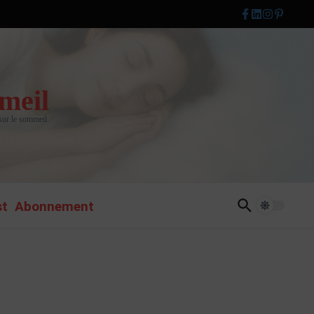
meil
 sur le sommeil
st
Abonnement