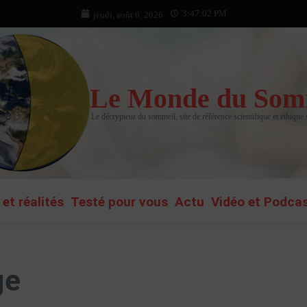
3:47:03 PM
jeudi, août 6, 2026
Le Monde du Som
Le décrypteur du sommeil, site de référence scientifique et éthique
et réalités
Testé pour vous
Actu
Vidéo et Podca
ge