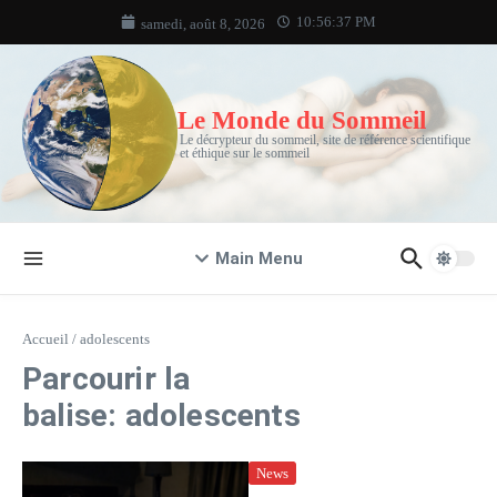
Aller au contenu
10:56:37 PM
samedi, août 8, 2026
Le Monde du Sommeil
Le décrypteur du sommeil, site de référence scientifique
et éthique sur le sommeil
Main Menu
Accueil
/
adolescents
Parcourir la
balise: adolescents
News