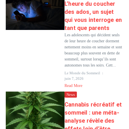
L’heure du coucher
des ados, un sujet
qui vous interroge en
tant que parents
Les adolescents qui décident seuls
de leur heure de coucher dorment
nettement moins en semaine et sont
beaucoup plus souvent en dette de
sommeil, surtout lorsqu’ils sont
autonomes tous les soirs. Cett...
Le Monde du Sommeil
juin 7, 2026
Read More
News
Cannabis récréatif et
sommeil : une méta-
analyse révèle des
effets loin d’être