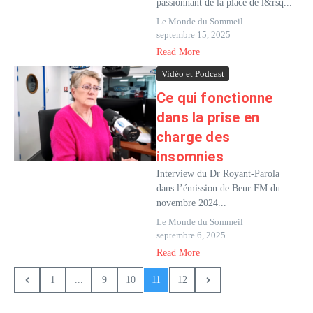
passionnant de la place de l&rsq...
Le Monde du Sommeil
septembre 15, 2025
Read More
Vidéo et Podcast
Ce qui fonctionne
dans la prise en
charge des
insomnies
Interview du Dr Royant-Parola
dans l’émission de Beur FM du
novembre 2024...
Le Monde du Sommeil
septembre 6, 2025
Read More
1
...
9
10
11
12